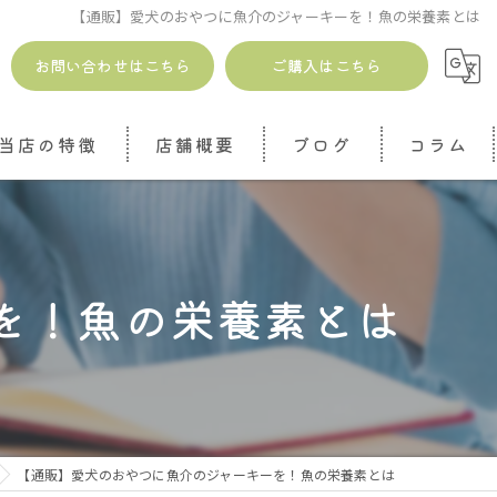
【通販】愛犬のおやつに魚介のジャーキーを！魚の栄養素とは
お問い合わせはこちら
ご購入はこちら
当店の特徴
店舗概要
ブログ
コラム
安全
無添加
を！魚の栄養素とは
ドッグトリーツ
ジャーキー
魚介
【通販】愛犬のおやつに魚介のジャーキーを！魚の栄養素とは