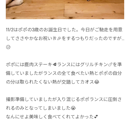
11/2はポポの3歳のお誕生日でした。今日がご馳走を用意
してささやかなお祝い🥂🎉をするつもりだったのですが…
😥
ポポには鹿肉ステーキ🥩ランスにはグリルチキン🍗を準
備していましたがランスの全て食べたい熱とポポの自分
の分は取られたくない熱が交錯してカオス😂
撮影準備していましたが入り混じるポポランスに圧倒さ
れるのみとなってしまいました😭
なんにせよ美味しく食べてくれてよかった💕