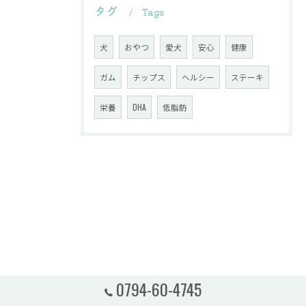
タグ
Tags
犬
おやつ
愛犬
安心
健康
ガム
チップス
ヘルシー
ステーキ
栄養
DHA
低脂肪
0794-60-4745