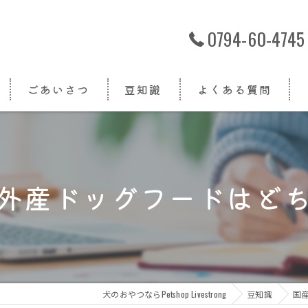
0794-60-4745
ごあいさつ
豆知識
よくある質問
外産ドッグフードはど
犬のおやつならPetshop Livestrong
豆知識
国