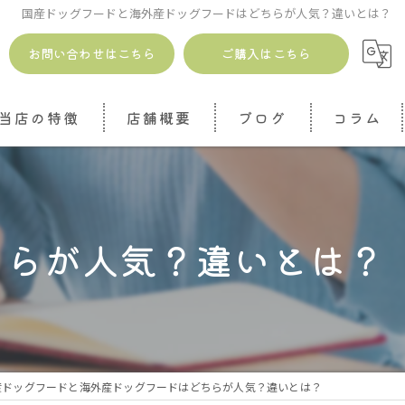
国産ドッグフードと海外産ドッグフードはどちらが人気？違いとは？
お問い合わせはこちら
ご購入はこちら
当店の特徴
店舗概要
ブログ
コラム
安全
無添加
ちらが人気？違いとは？
ドッグトリーツ
ジャーキー
魚介
産ドッグフードと海外産ドッグフードはどちらが人気？違いとは？