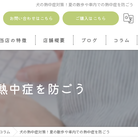
犬の熱中症対策！夏の散歩や車内での熱中症を防ごう
お問い合わせはこちら
ご購入はこちら
当店の特徴
店舗概要
ブログ
コラム
安全
無添加
熱中症を防ごう
ドッグトリーツ
ジャーキー
魚介
コラム
犬の熱中症対策！夏の散歩や車内での熱中症を防ごう