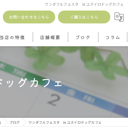
ワンダフルフェスタ in ユズイロドッグカフェ
お問い合わせはこちら
ご購入はこちら
当店の特徴
店舗概要
ブログ
コラム
安全
無添加
ドッグカフェ
ドッグトリーツ
ジャーキー
魚介
g
ブログ
ワンダフルフェスタ in ユズイロドッグカフェ