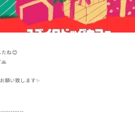
たね😊
🙏
をお願い致します✨
-------------