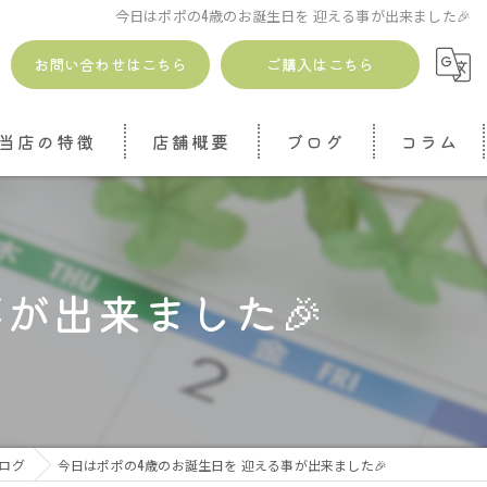
今日はポポの4歳のお誕生日を 迎える事が出来ました🎉
お問い合わせはこちら
ご購入はこちら
当店の特徴
店舗概要
ブログ
コラム
安全
無添加
が出来ました🎉
ドッグトリーツ
ジャーキー
魚介
ログ
今日はポポの4歳のお誕生日を 迎える事が出来ました🎉