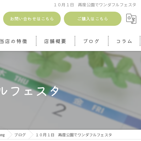
１０月１日 再度公園でワンダフルフェスタ
お問い合わせはこちら
ご購入はこちら
当店の特徴
店舗概要
ブログ
コラム
安全
無添加
ルフェスタ
ドッグトリーツ
ジャーキー
魚介
ong
ブログ
１０月１日 再度公園でワンダフルフェスタ