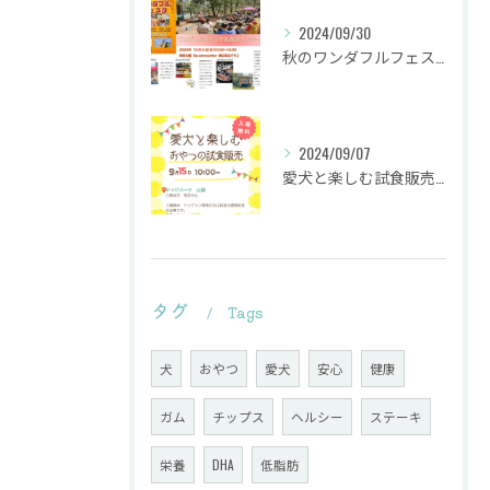
2024/09/30
秋のワンダフルフェスタ
2024/09/07
愛犬と楽しむ試食販売会を行います。
タグ
Tags
犬
おやつ
愛犬
安心
健康
ガム
チップス
ヘルシー
ステーキ
栄養
DHA
低脂肪