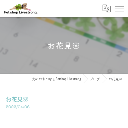
お花見🌸
犬のおやつならPetshop Livestrong
ブログ
お花見🌸
お花見🌸
2023/04/06