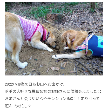
2022/7/18海の日もお山へお出かけ。
ポポの大好きな異母姉妹のお姉さんに偶然会えました🥰
お姉さんと会うやいなやテンションMAX！！走り回って
遊んで大忙し💦