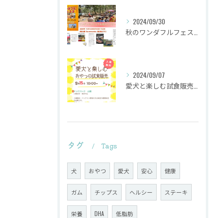
2024/09/30
秋のワンダフルフェスタ
2024/09/07
愛犬と楽しむ試食販売会を行います。
タグ
Tags
犬
おやつ
愛犬
安心
健康
ガム
チップス
ヘルシー
ステーキ
栄養
DHA
低脂肪