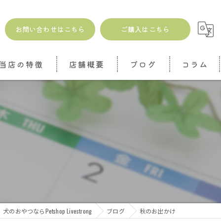
お問い合わせはこちら
ご購入はこちら
当店の特徴
店舗概要
ブログ
コラム
安全
無添加
ドッグトリーツ
ジャーキー
魚介
犬のおやつならPetshop Livestrong
ブログ
秋のお出かけ