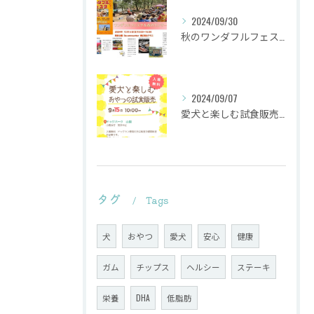
2024/09/30
秋のワンダフルフェスタ
2024/09/07
愛犬と楽しむ試食販売会を行います。
タグ
Tags
犬
おやつ
愛犬
安心
健康
ガム
チップス
ヘルシー
ステーキ
栄養
DHA
低脂肪