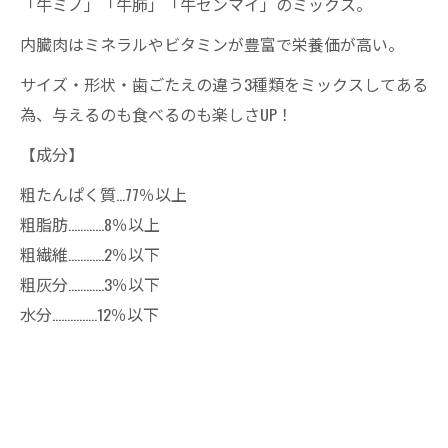
「牛ミノ」「牛肺」「牛センマイ」のミックス。
内臓肉はミネラルやビタミンが豊富で栄養価が高い。
サイズ・形状・歯ごたえの違う3種類をミックスしてある
為、与えるのも食べるのも楽しさUP！
【成分】
粗たんぱく質…77％以上
粗脂肪…………8％以上
粗繊維…………2％以下
粗灰分…………3％以下
水分……………12％以下