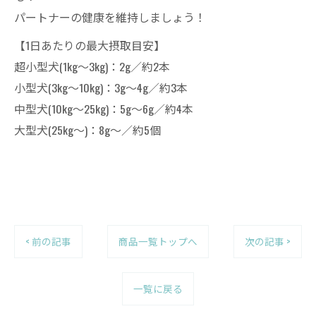
パートナーの健康を維持しましょう！
【1日あたりの最大摂取目安】
超小型犬(1kg〜3kg)：2g／約2本
小型犬(3kg〜10kg)：3g〜4g／約3本
中型犬(10kg〜25kg)：5g〜6g／約4本
大型犬(25kg〜)：8g〜／約5個
< 前の記事
商品一覧トップへ
次の記事 >
一覧に戻る